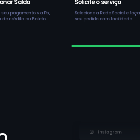
ionar Saldo
Solicite o serviço
 seu pagamento via Pix,
Selecione a Rede Social e faça
 de crédito ou Boleto.
seu pedido com facilidade.
Twitch
1
Instagram
O