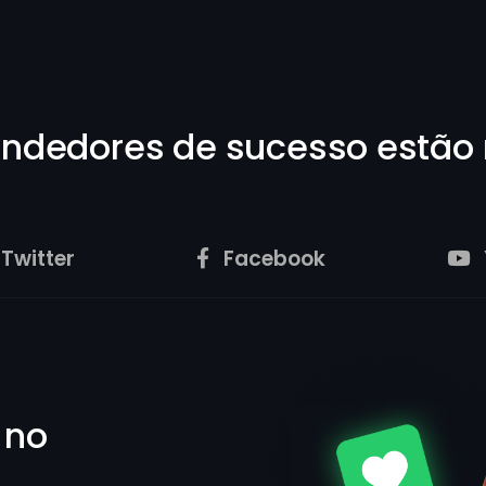
Discord
Snapchat
endedores de sucesso estão
SoundCloud
Reddit
Twitter
Facebook
LinkedIn
 no