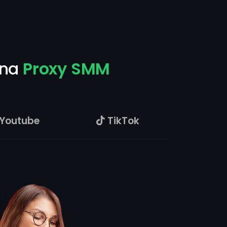
group member
follower
 na
Proxy SMM
like
follower
upvote
comment
Youtube
TikTok
like
follower