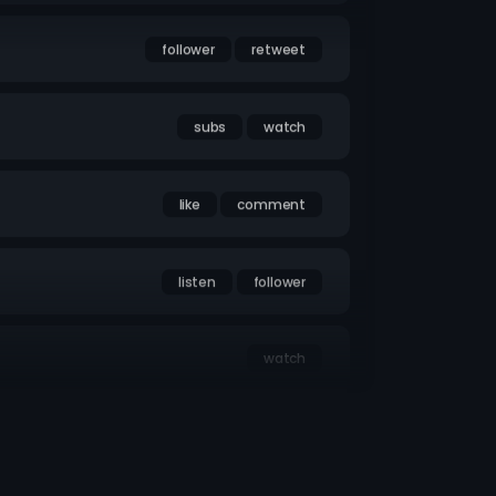
follower
retweet
subs
watch
like
comment
listen
follower
watch
follower
reaction